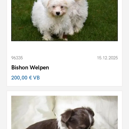
96335
15.12.2025
Bishon Welpen
200,00 €
VB