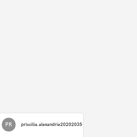
PR
priscilia.alexandrie20202035