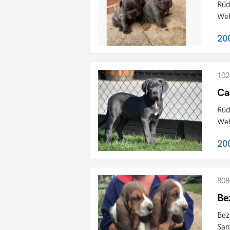
Rüd
Weh
20
102
Ca
Rüd
Weh
20
808
Be
Bez
San