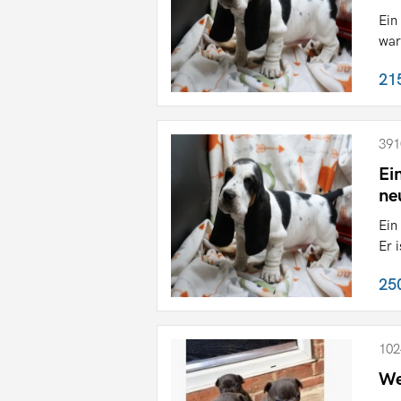
Ein
war
21
391
Ei
ne
Ein
Er 
25
102
We