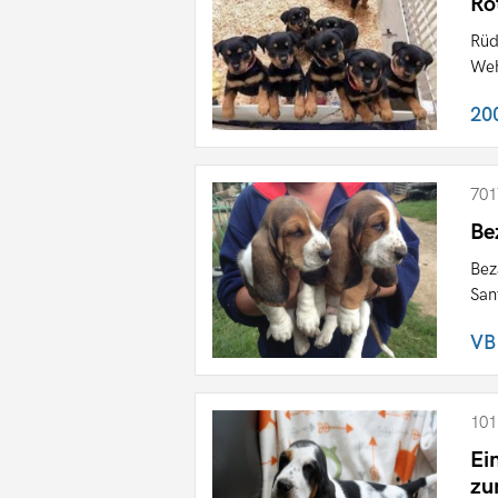
Ro
Rüd
Weh
20
701
Be
Bez
San
VB
101
Ei
zu