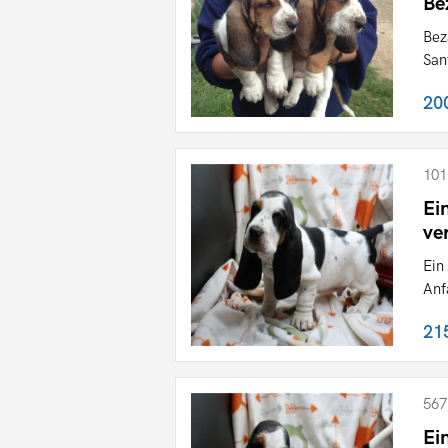
Be
Bez
San
20
101
Ei
ve
Ein
Anf
21
567
Ei