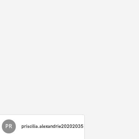
PR
priscilia.alexandrie20202035