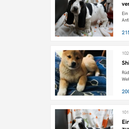
ve
Ein
Anf
21
102
Sh
Rüd
Weh
20
101
Ei
zu