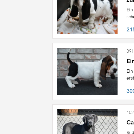
Ein
sch
21
391
Ei
Ein
ers
30
102
Ca
Rüd