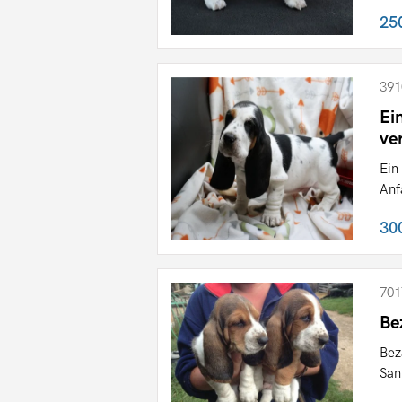
25
391
Ei
ve
Ein
Anf
30
701
Be
Bez
San