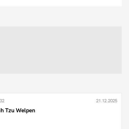
32
21.12.2025
ih Tzu Welpen