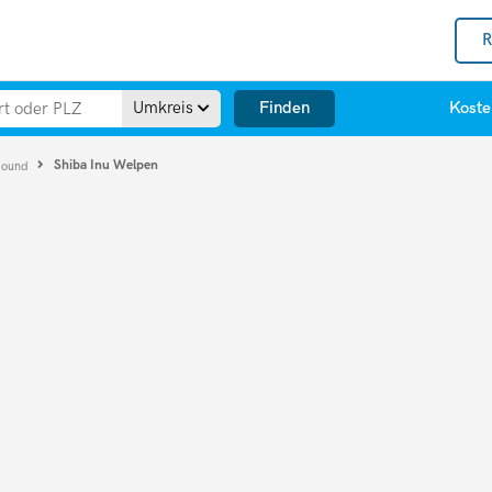
R
Finden
Umkreis
Koste
Shiba Inu Welpen
Hound