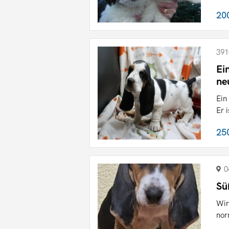
20
391
Ei
ne
Ein
Er 
25
0
Sü
Wir
nor