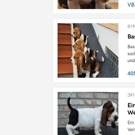
VB
819
Ba
Bas
suc
und
40
391
Ei
We
Ein
Ver