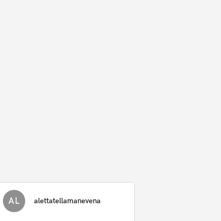
AL
alettatellamanevena