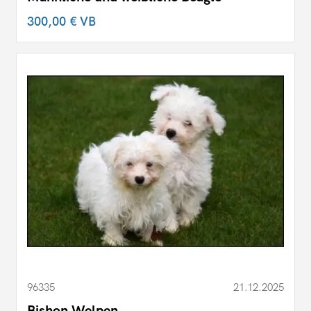
300,00 €
VB
96335
21.12.2025
Bishon Welpen