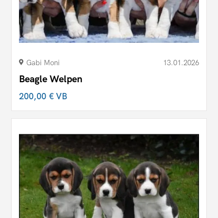
Gabi Moni
13.01.2026
Beagle Welpen
200,00 €
VB