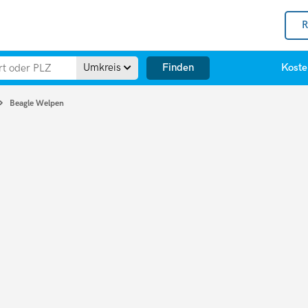
R
Finden
Umkreis
Koste
Beagle Welpen