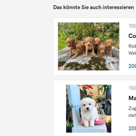
Das könnte Sie auch interessieren
102
Co
Rüd
Weh
20
102
Ma
Zug
ste
20