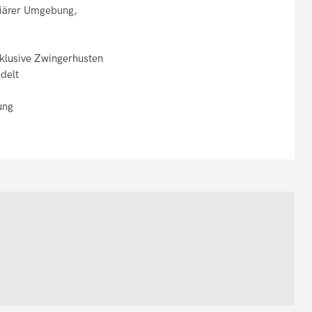
liärer Umgebung,
klusive Zwingerhusten
delt
ung