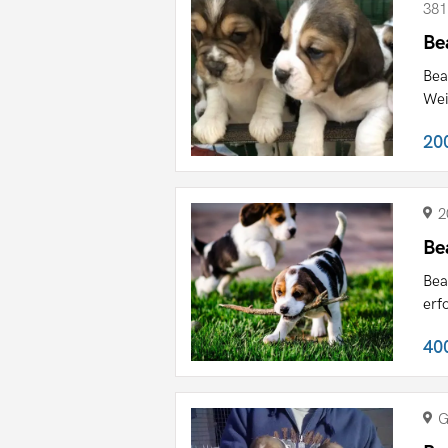
381
Be
Bea
Wei
20
2
Be
Bea
erf
40
G