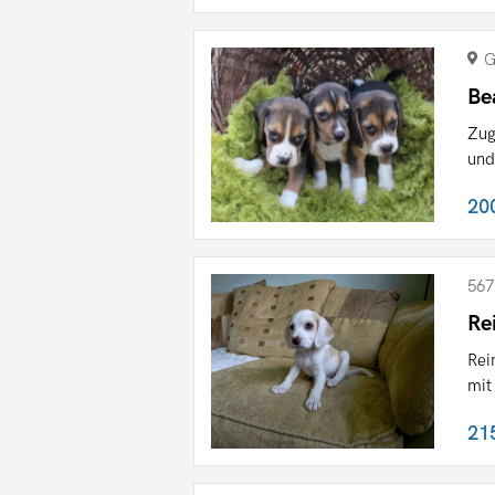
G
Be
Zug
und
20
567
Re
Rei
mit
21