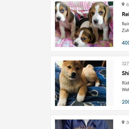
6
Re
Rei
Zuh
40
327
Sh
Rüd
Weh
20
3