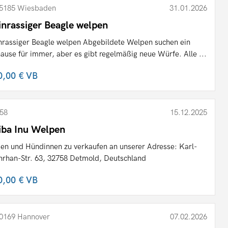
5185 Wiesbaden
31.01.2026
inrassiger Beagle welpen
nrassiger Beagle welpen Abgebildete Welpen suchen ein
ause für immer, aber es gibt regelmäßig neue Würfe. Alle ...
0,00 €
VB
58
15.12.2025
iba Inu Welpen
en und Hündinnen zu verkaufen an unserer Adresse: Karl-
rhan-Str. 63, 32758 Detmold, Deutschland
0,00 €
VB
0169 Hannover
07.02.2026