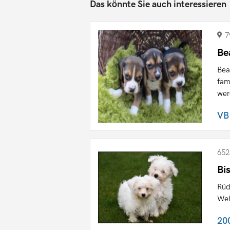
Das könnte Sie auch interessieren
7
Be
Bea
fam
wer
VB
652
Bi
Rüd
Weh
20