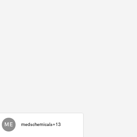
ME
medschemicals+13