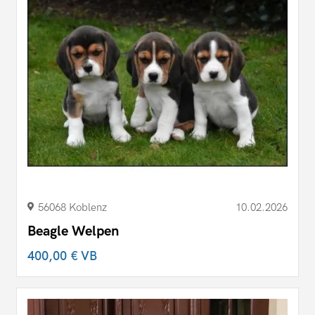
56068 Koblenz
10.02.2026
Beagle Welpen
400,00 €
VB