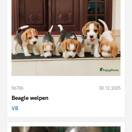
56786
30.12.2025
Beagle welpen
VB