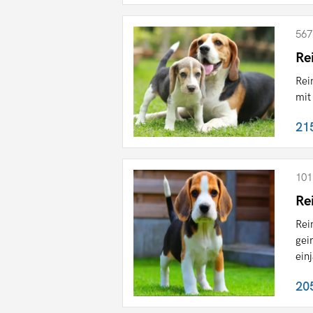
567
Re
Rei
mit
21
101
Re
Rei
gei
einj
20