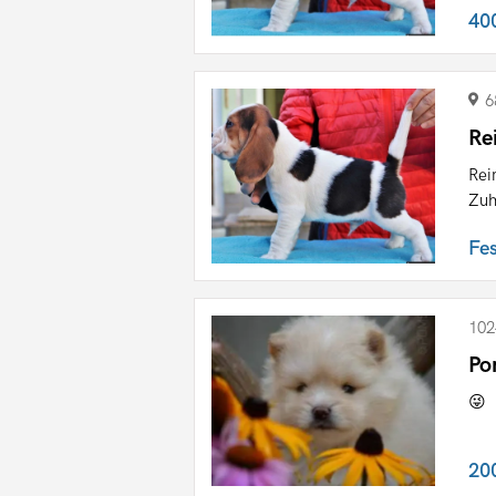
40
6
Re
Rei
Zuh
Fe
102
Po
😜
20