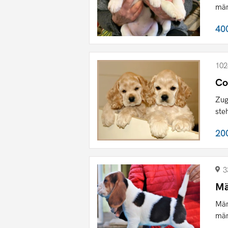
män
40
102
Co
Zug
ste
20
3
Mä
Män
män