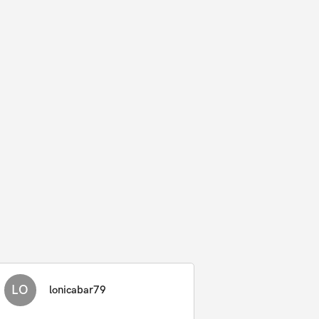
LO
lonicabar79