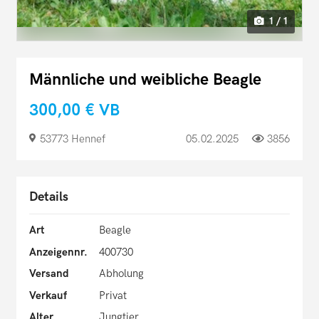
1 / 1
Männliche und weibliche Beagle
300,00 €
VB
53773 Hennef
05.02.2025
3856
Details
Art
Beagle
Anzeigennr.
400730
Versand
Abholung
Verkauf
Privat
Alter
Jungtier