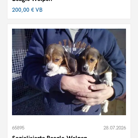
200,00 €
VB
65895
28.07.2026