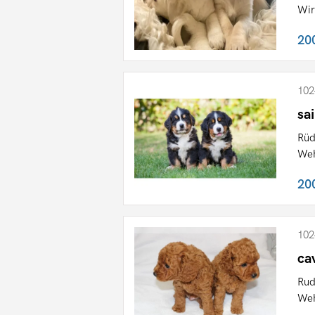
Wir
20
102
sa
Rüd
Weh
20
102
ca
Rud
Weh