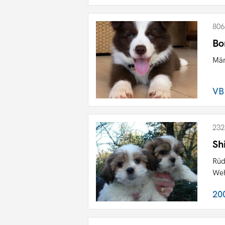
806
Bo
Män
VB
232
Sh
Rüd
Weh
20