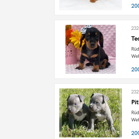
20
232
Te
Rüd
Weh
20
232
Pi
Rüd
Weh
20