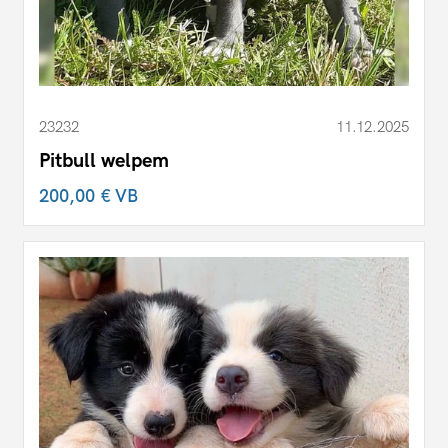
23232
11.12.2025
Pitbull welpem
200,00 €
VB