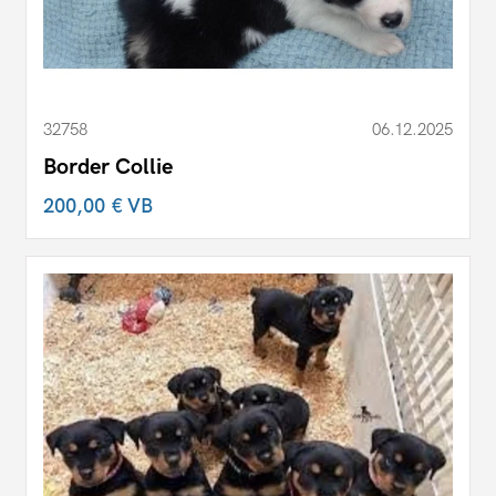
32758
06.12.2025
Border Collie
200,00 €
VB