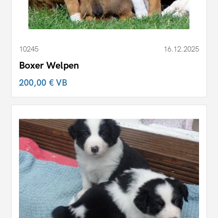
10245
16.12.2025
Boxer Welpen
200,00 €
VB