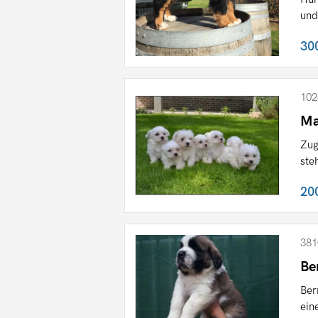
und
30
102
Ma
Zug
ste
20
381
Be
Ber
ein