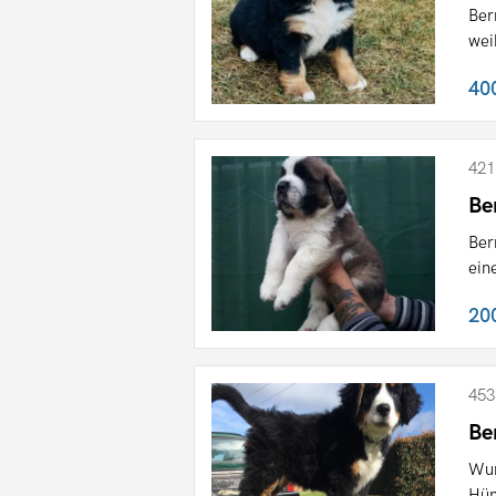
Ber
wei
40
421
Be
Ber
ein
20
453
Be
Wun
Hün