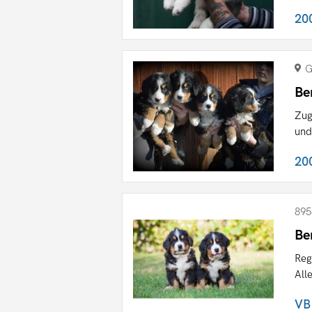
20
G
Be
Zug
und
20
895
Be
Reg
All
VB