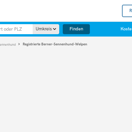
R
Finden
Umkreis
Koste
Registrierte Berner-Sennenhund-Welpen
Sennenhund