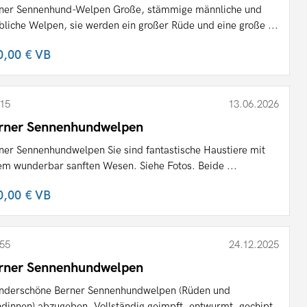
ner Sennenhund-Welpen Große, stämmige männliche und
bliche Welpen, sie werden ein großer Rüde und eine große ...
0,00 €
VB
15
13.06.2026
rner Sennenhundwelpen
ner Sennenhundwelpen Sie sind fantastische Haustiere mit
em wunderbar sanften Wesen. Siehe Fotos. Beide ...
0,00 €
VB
55
24.12.2025
rner Sennenhundwelpen
derschöne Berner Sennenhundwelpen (Rüden und
dinnen) abzugeben. Vollständig geimpft, entwurmt, gechipt