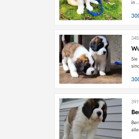
in .
30
345
Wu
Sie
sin
30
391
Be
Ber
all