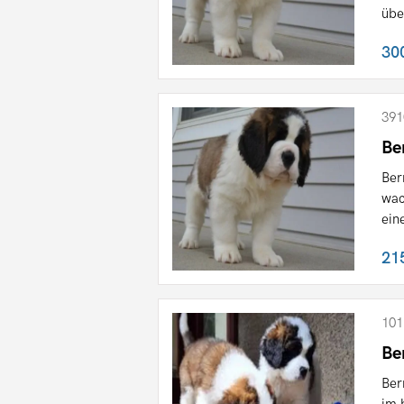
übe
30
391
Be
Ber
wac
eine
21
101
Be
Ber
im 