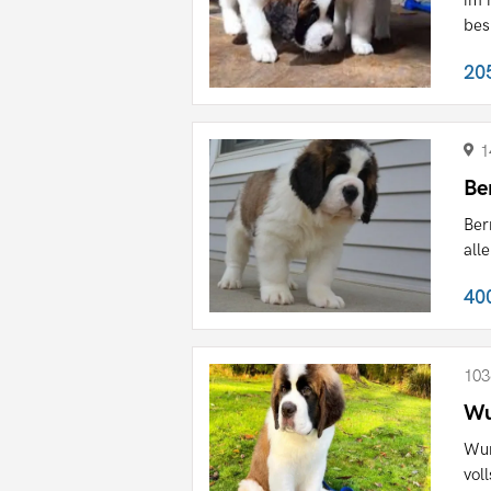
bes
20
1
Be
Ber
all
40
103
Wu
Wun
vol