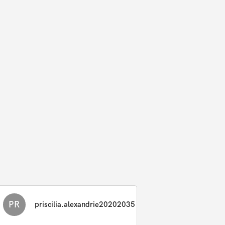
PR
priscilia.alexandrie20202035