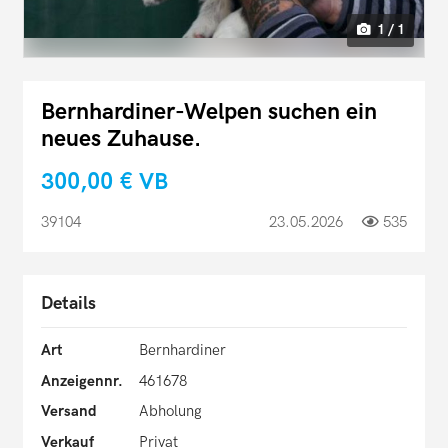
1 / 1
Bernhardiner-Welpen suchen ein
neues Zuhause.
300,00 €
VB
39104
23.05.2026
535
Details
Art
Bernhardiner
Anzeigennr.
461678
Versand
Abholung
Verkauf
Privat