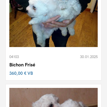
04103
30.01.2025
Bichon Frisé
360,00 €
VB