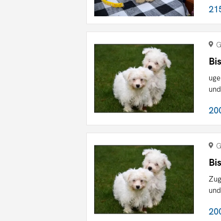
21
G
Bi
uge
und
20
G
Bi
Zug
und
20