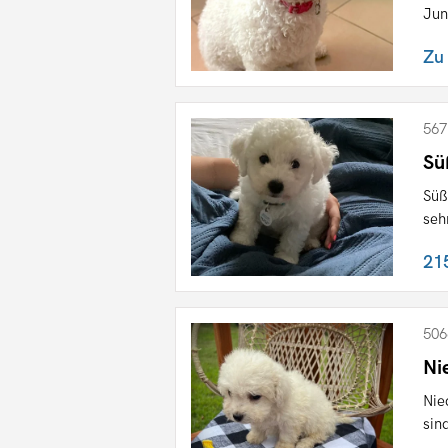
Juni
Zu
567
Sü
Süß
seh
21
506
Ni
Nie
sin