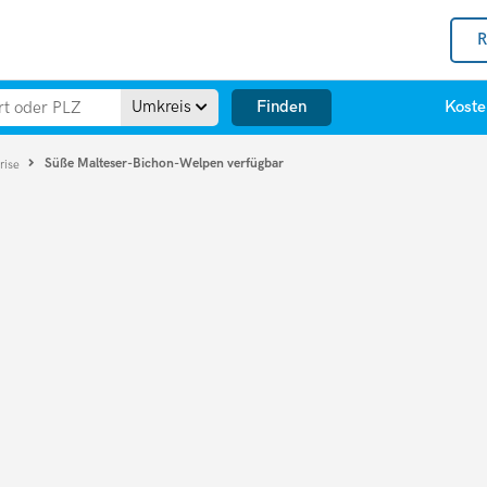
R
Finden
Umkreis
Koste
Süße Malteser-Bichon-Welpen verfügbar
rise