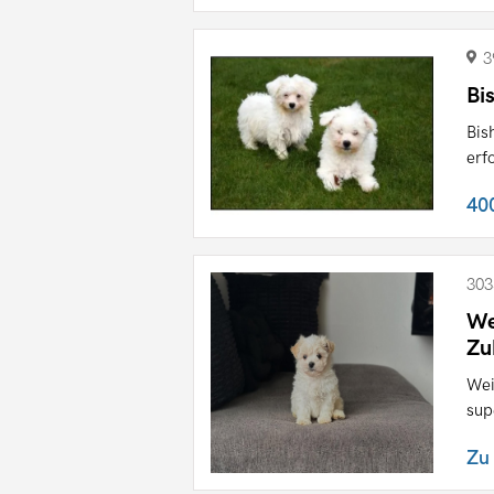
3
Bi
Bis
erf
40
303
We
Zu
Wei
sup
Zu