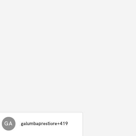
GA
galumbaprestiore+419