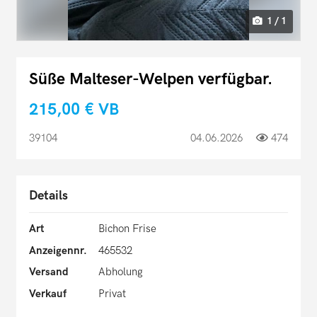
1 / 1
Süße Malteser-Welpen verfügbar.
215,00 €
VB
39104
04.06.2026
474
Details
Art
Bichon Frise
Anzeigennr.
465532
Versand
Abholung
Verkauf
Privat