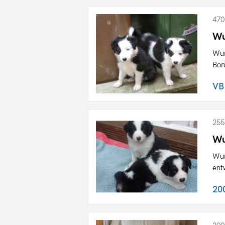
470
Wu
Wun
Bor
VB
255
Wu
Wun
ent
20