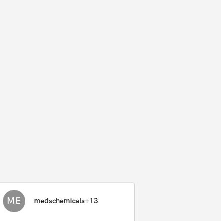
ME
medschemicals+13