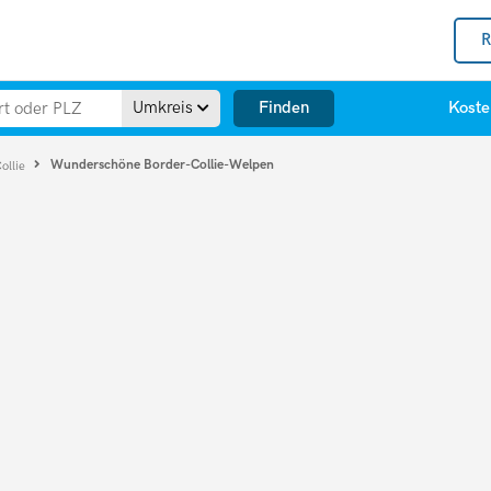
R
Finden
Umkreis
Koste
Wunderschöne Border-Collie-Welpen
ollie