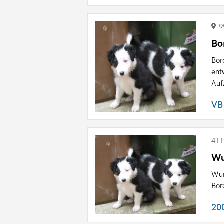
9
Bo
Bor
ent
Auf
VB
411
Wu
Wun
Bor
20