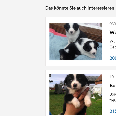
Das könnte Sie auch interessieren
030
Wu
Wun
Geb
20
101
Bo
Bor
fre
21