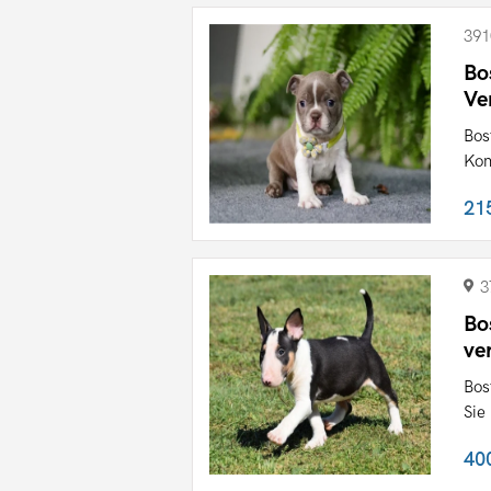
391
Bo
Ve
Bos
Kon
21
3
Bo
ve
Bos
Sie
40