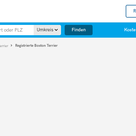
R
Finden
Umkreis
Koste
Registrierte Boston Terrier
errier