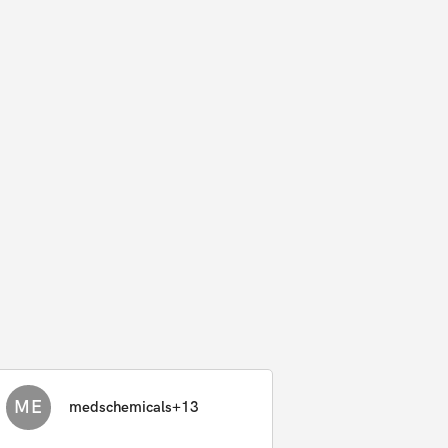
ME
medschemicals+13