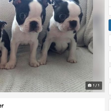
1 / 1
er