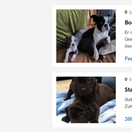
0
Bo
Er 
Ges
das 
Fe
9
St
Sta
Zuh
38