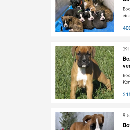
Box
ein
40
391
Bo
ve
Box
Kon
21
8
Bo