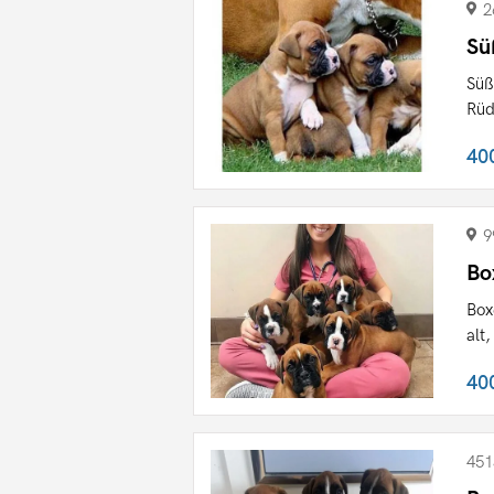
2
Sü
Süß
Rüd
40
9
Bo
Box
alt
40
451