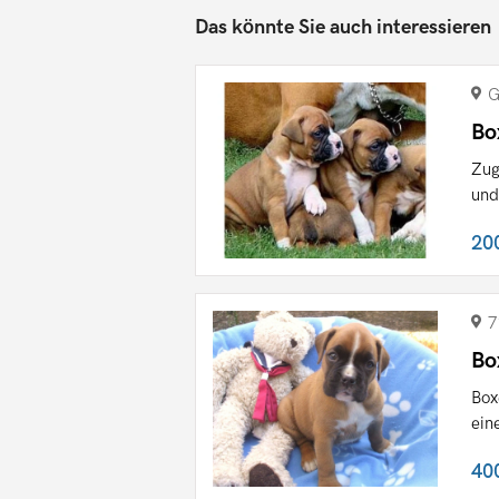
Das könnte Sie auch interessieren
G
Bo
Zug
und
20
7
Bo
Box
ein
40