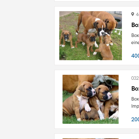
4
Bo
Box
ein
40
032
Bo
Box
Imp
20