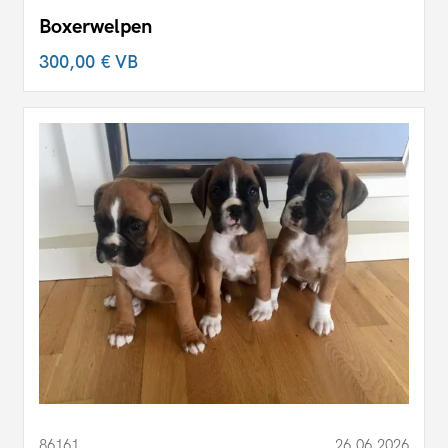
Boxerwelpen
300,00 €
VB
86161
26.06.2026