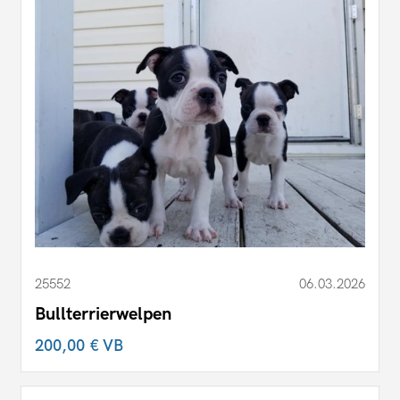
25552
06.03.2026
Bullterrierwelpen
200,00 €
VB