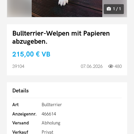
1 / 1
Bullterrier-Welpen mit Papieren
abzugeben.
215,00 €
VB
39104
07.06.2026
480
Details
Art
Bullterrier
Anzeigennr.
466614
Versand
Abholung
Verkauf
Privat