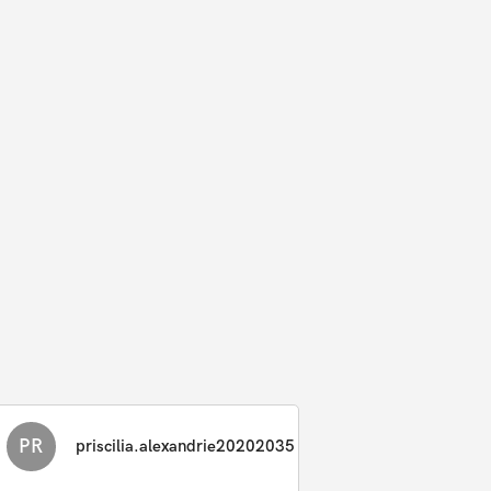
PR
priscilia.alexandrie20202035