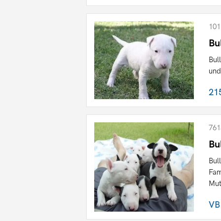
101
Bu
Bul
und
21
761
Bu
Bul
Fam
Mut
VB