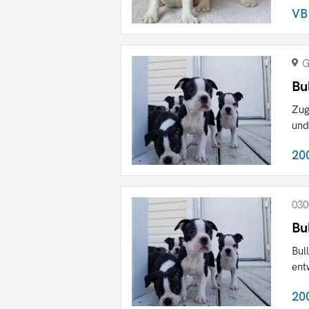
VB
G
Bu
Zug
und
20
030
Bu
Bul
ent
20