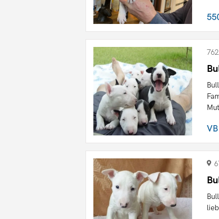
55
762
Bu
Bul
Fam
Mut
VB
6
Bu
Bul
lie