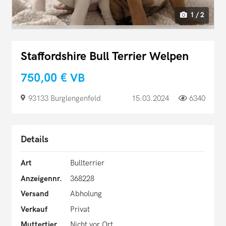
1 / 2
Staffordshire Bull Terrier Welpen
750,00 €
VB
93133 Burglengenfeld
15.03.2024
6340
Details
Art
Bullterrier
Anzeigennr.
368228
Versand
Abholung
Verkauf
Privat
Muttertier
Nicht vor Ort