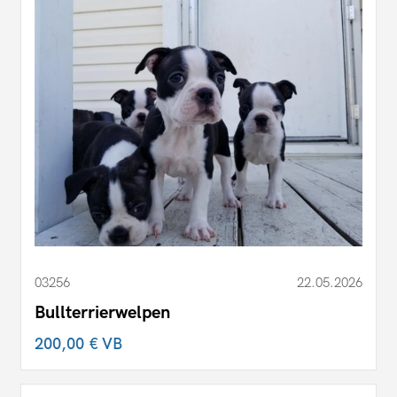
03256
22.05.2026
Bullterrierwelpen
200,00 €
VB