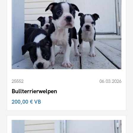
25552
06.03.2026
Bullterrierwelpen
200,00 €
VB