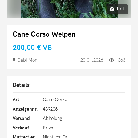
1 / 1
Cane Corso Welpen
200,00 €
VB
Gabi Moni
20.01.2026
1363
Details
Art
Cane Corso
Anzeigennr.
439206
Versand
Abholung
Verkauf
Privat
Muttertier
Nicht vor Ort