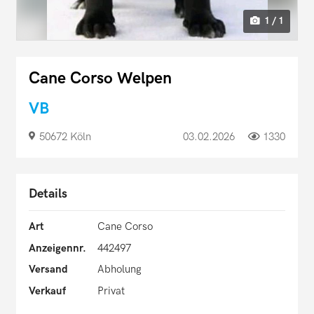
1 / 1
Cane Corso Welpen
VB
50672 Köln
03.02.2026
1330
Details
Art
Cane Corso
Anzeigennr.
442497
Versand
Abholung
Verkauf
Privat