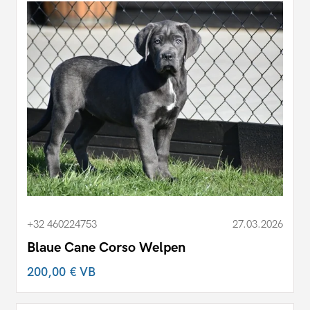
+32 460224753
27.03.2026
Blaue Cane Corso Welpen
200,00 €
VB