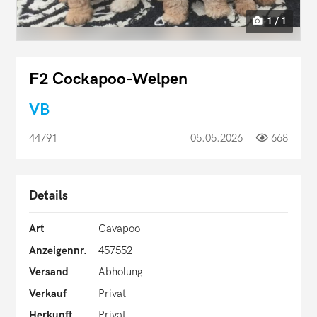
1 / 1
F2 Cockapoo-Welpen
VB
44791
05.05.2026
668
Details
Art
Cavapoo
Anzeigennr.
457552
Versand
Abholung
Verkauf
Privat
Herkunft
Privat