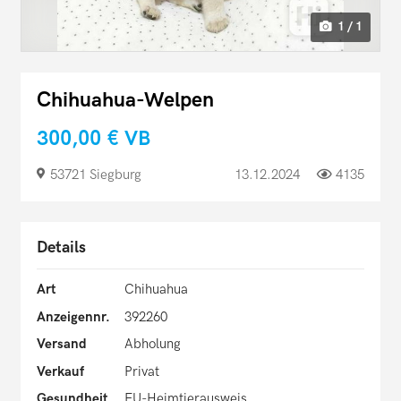
1 / 1
Chihuahua-Welpen
300,00 €
VB
53721 Siegburg
13.12.2024
4135
Details
Art
Chihuahua
Anzeigennr.
392260
Versand
Abholung
Verkauf
Privat
Gesundheit
EU-Heimtierausweis