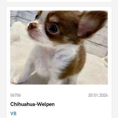
56786
20.01.2026
Chihuahua-Welpen
VB