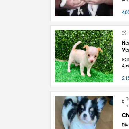
40
391
Re
Ve
Rei
Aus
21
7
+
Ch
Die