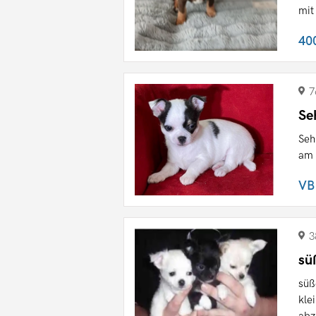
mit 
40
7
Se
Seh
am 
VB
3
sü
süß
kle
abz