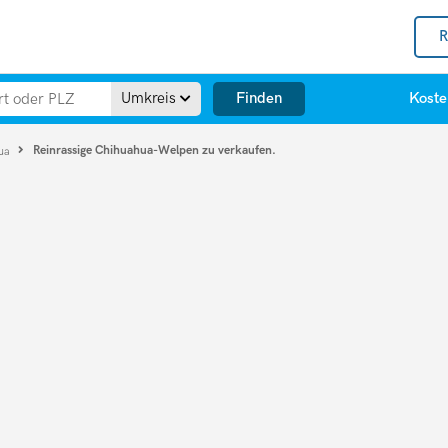
R
Finden
Umkreis
Koste
Reinrassige Chihuahua-Welpen zu verkaufen.
hua