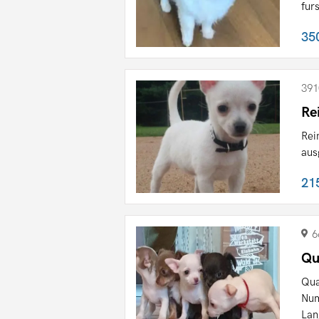
fur
35
391
Re
Rei
aus
21
6
Qu
Qua
Num
Lan