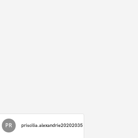
PR
priscilia.alexandrie20202035