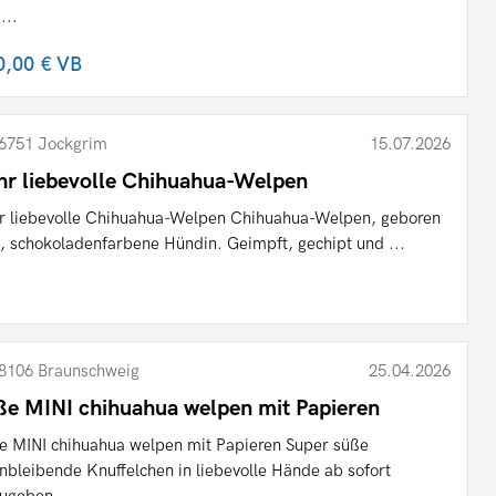
...
0,00 €
VB
6751 Jockgrim
15.07.2026
hr liebevolle Chihuahua-Welpen
r liebevolle Chihuahua-Welpen Chihuahua-Welpen, geboren
, schokoladenfarbene Hündin. Geimpft, gechipt und ...
8106 Braunschweig
25.04.2026
ße MINI chihuahua welpen mit Papieren
e MINI chihuahua welpen mit Papieren Super süße
inbleibende Knuffelchen in liebevolle Hände ab sofort
ugeben ...