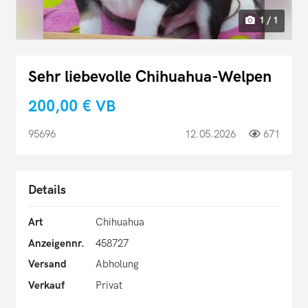
1 / 1
Sehr liebevolle Chihuahua-Welpen
200,00 €
VB
95696
12.05.2026
671
Details
Art
Chihuahua
Anzeigennr.
458727
Versand
Abholung
Verkauf
Privat