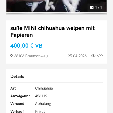
1 / 1
süße MINI chihuahua welpen mit
Papieren
400,00 €
VB
38106 Braunschweig
25.04.2026
699
Details
Art
Chihuahua
Anzeigennr.
456112
Versand
Abholung
Verkauf
Privat