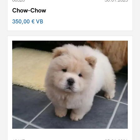
60326
30.01.2025
Chow-Chow
350,00 €
VB