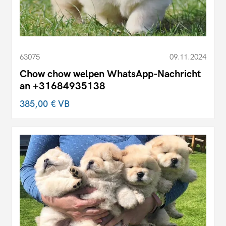
63075
09.11.2024
Chow chow welpen WhatsApp-Nachricht
an +31684935138
385,00 €
VB