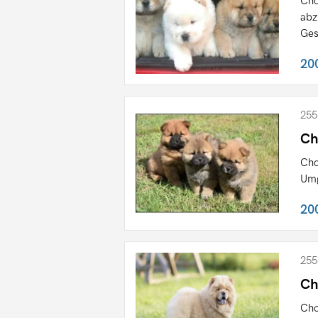
Ch
abz
Ges
20
255
Ch
Cho
Umg
20
255
Ch
Cho