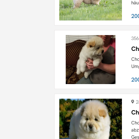
häu
20
356
Ch
Cho
Umg
20
2
Ch
Ch
abz
Ges