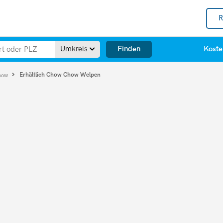
R
Finden
Umkreis
Koste
Erhältlich Chow Chow Welpen
how