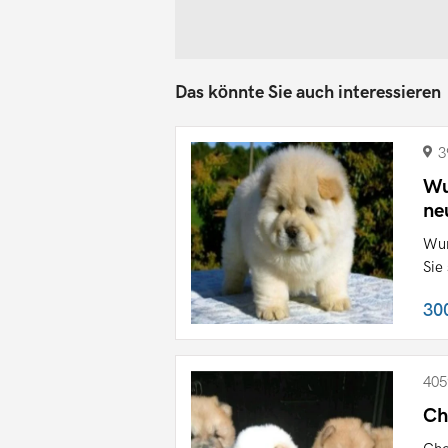
Das könnte Sie auch interessieren
3
Wu
ne
Wun
Sie
30
405
Ch