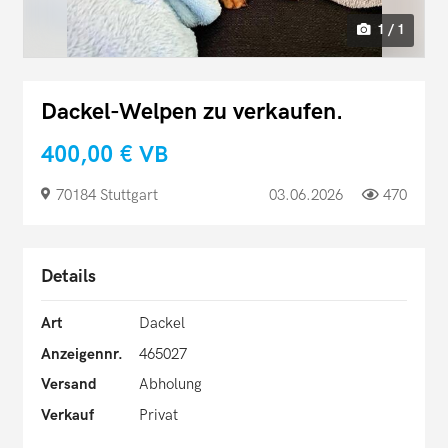
1 / 1
Dackel-Welpen zu verkaufen.
400,00 €
VB
70184 Stuttgart
03.06.2026
470
Details
Art
Dackel
Anzeigennr.
465027
Versand
Abholung
Verkauf
Privat