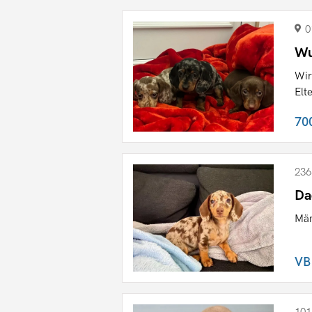
0
Wu
Wir
Elt
70
236
Da
Män
VB
101