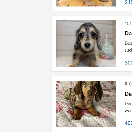
21
101
Da
Das
suc
30
0
Da
Dac
wei
40