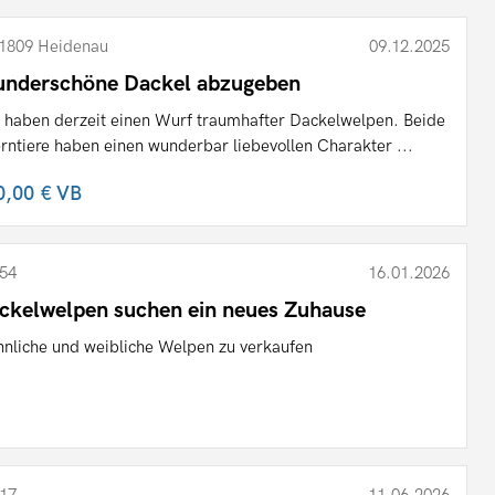
1809 Heidenau
09.12.2025
nderschöne Dackel abzugeben
 haben derzeit einen Wurf traumhafter Dackelwelpen. Beide
erntiere haben einen wunderbar liebevollen Charakter ...
0,00 €
VB
54
16.01.2026
ckelwelpen suchen ein neues Zuhause
nliche und weibliche Welpen zu verkaufen
17
11.06.2026