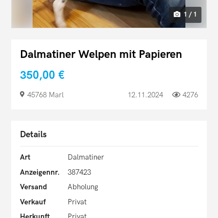
1 / 1
Dalmatiner Welpen mit Papieren
350,00 €
45768 Marl
12.11.2024
4276
Details
Art
Dalmatiner
Anzeigennr.
387423
Versand
Abholung
Verkauf
Privat
Herkunft
Privat