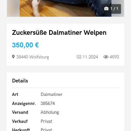
1 / 1
Zuckersüße Dalmatiner Welpen
350,00 €
38440 Wolfsburg
02.11.2024
4593
Details
Art
Dalmatiner
Anzeigennr.
385674
Versand
Abholung
Verkauf
Privat
Herkunft
Privat