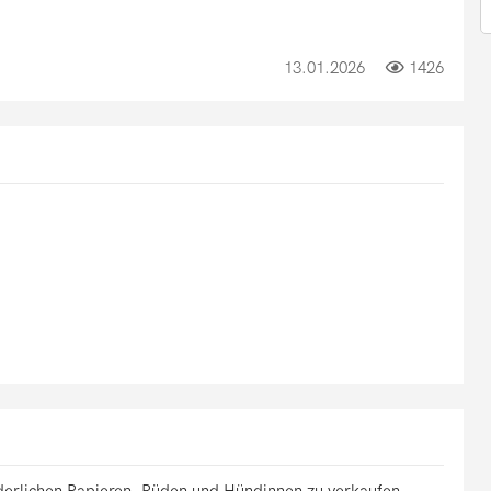
13.01.2026
1426
rderlichen Papieren. Rüden und Hündinnen zu verkaufen.