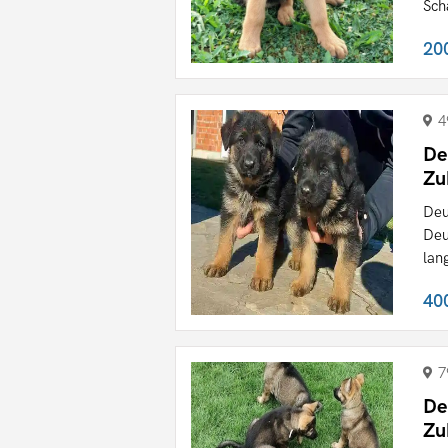
Sch
20
4
De
Zu
Deu
Deu
lan
40
7
De
Zu