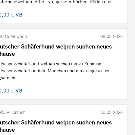
äferhundwelpen. Alter Typ, gerader Rücken! Rüden und ...
0,00 €
VB
9716 Meppen
08.05.2026
utscher Schäferhund welpen suchen neues
hause
tscher Schäferhund welpen suchen neues Zuhause
tscher Schäferhund(ein Mädchen und ein Junge)suchen
gsam ein ...
0,00 €
VB
9539 Lörrach
30.05.2026
utscher Schäferhund welpen suchen neues
hause