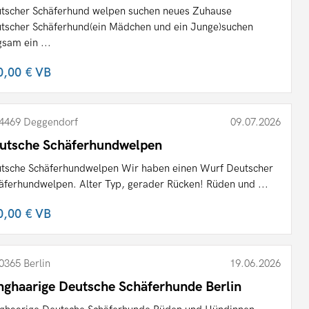
tscher Schäferhund welpen suchen neues Zuhause
tscher Schäferhund(ein Mädchen und ein Junge)suchen
gsam ein ...
0,00 €
VB
4469 Deggendorf
09.07.2026
utsche Schäferhundwelpen
tsche Schäferhundwelpen Wir haben einen Wurf Deutscher
äferhundwelpen. Alter Typ, gerader Rücken! Rüden und ...
0,00 €
VB
0365 Berlin
19.06.2026
nghaarige Deutsche Schäferhunde Berlin