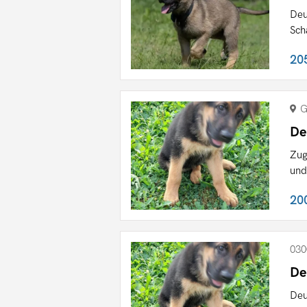
Deu
Sch
20
G
De
Zug
und
20
030
De
Deu