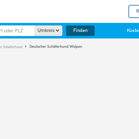
R
Finden
Umkreis
Koste
Deutscher Schäferhund Welpen
er Schäferhund