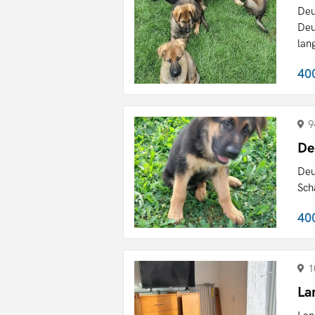
Deu
Deu
lan
40
9
De
Deu
Sch
40
1
La