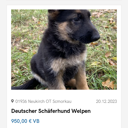
01936 Neukirch OT Scmorkau
20.12.2023
Deutscher Schäferhund Welpen
950,00 €
VB