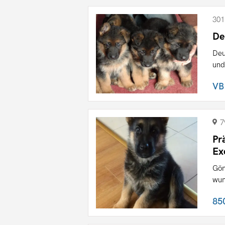
301
De
Deu
und
VB
7
Pr
Ex
Gön
wun
85