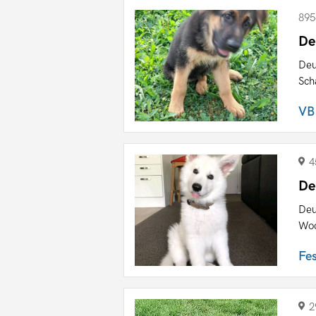
895
De
Deu
Sch
VB
4
De
Deu
Woc
Fe
2