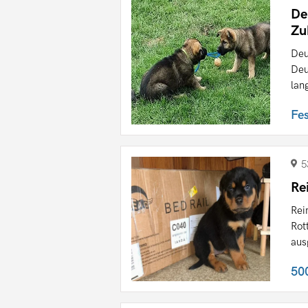
De
Zu
Deu
Deu
lan
Fe
5
Re
Rei
Rot
aus
50