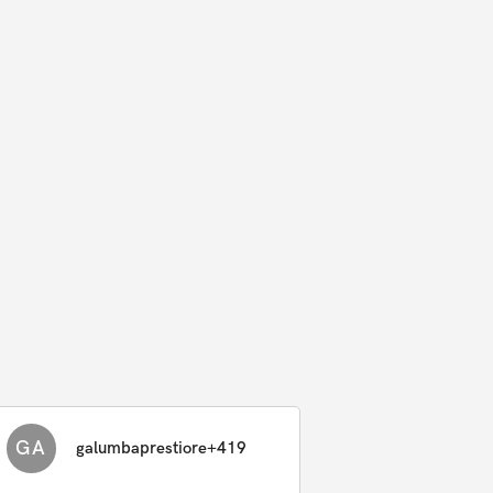
GA
galumbaprestiore+419