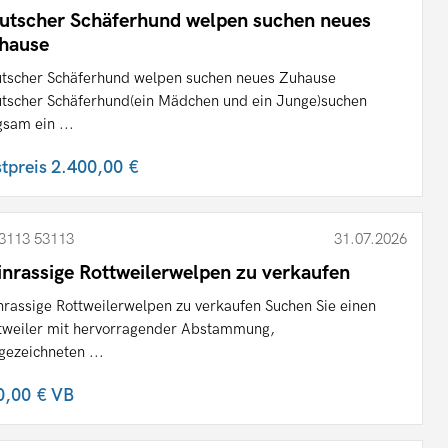
utscher Schäferhund welpen suchen neues
hause
tscher Schäferhund welpen suchen neues Zuhause
tscher Schäferhund(ein Mädchen und ein Junge)suchen
gsam ein ...
stpreis
2.400,00 €
3113 53113
31.07.2026
inrassige Rottweilerwelpen zu verkaufen
nrassige Rottweilerwelpen zu verkaufen Suchen Sie einen
tweiler mit hervorragender Abstammung,
gezeichneten ...
0,00 €
VB