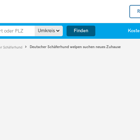
R
Finden
Umkreis
Koste
Deutscher Schäferhund welpen suchen neues Zuhause
er Schäferhund