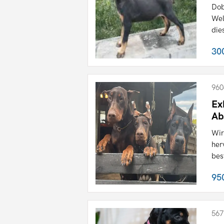
Dob
Wel
die
30
960
Ex
Ab
Wir
her
bes
95
567