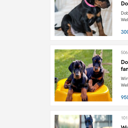
Do
Dob
Wel
30
506
Do
fa
Wir
Wel
95
101
Wu