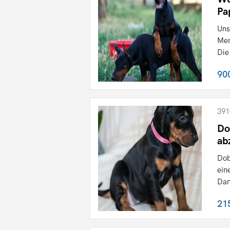
Pa
Uns
Men
Die 
90
391
Do
ab
Dob
ein
Dan
21