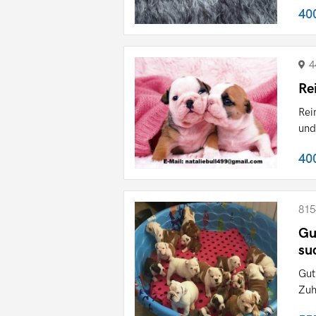
40
4
Re
Rei
und
40
815
Gu
su
Gut
Zuh