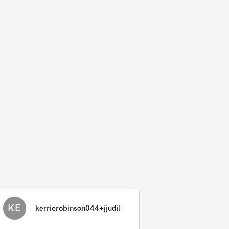
KE
kerrierobinson044+jjudiI