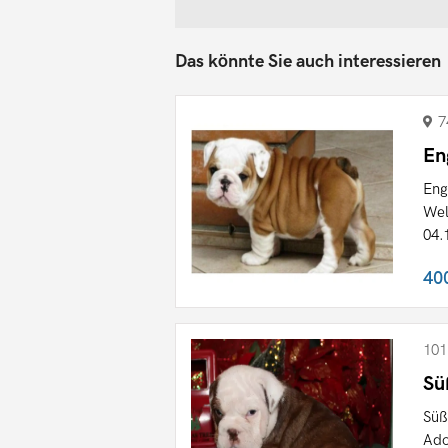
Das könnte Sie auch interessieren
7
En
Eng
Wel
04.1
40
101
Sü
Süß
Ado