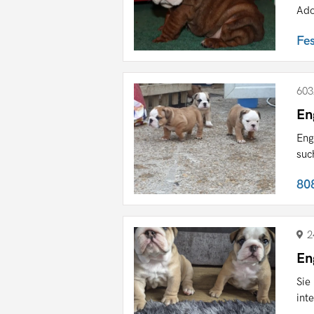
Ado
Fe
603
En
Eng
suc
80
2
En
Sie
int